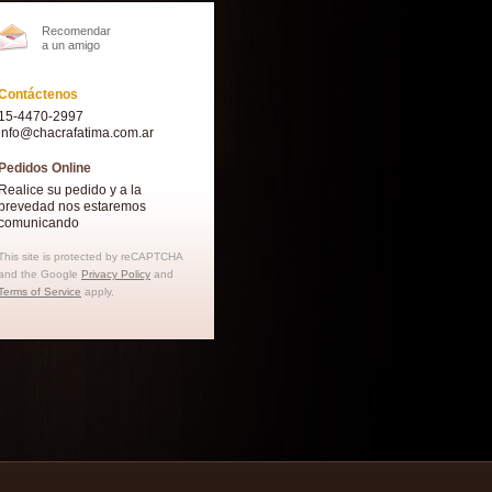
Recomendar
a un amigo
Contáctenos
15-4470-2997
info@chacrafatima.com.ar
Pedidos Online
Realice su pedido y a la
brevedad nos estaremos
comunicando
This site is protected by reCAPTCHA
and the Google
Privacy Policy
and
Terms of Service
apply.