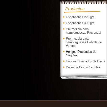
Productos
Escabeches 220 grs
Escabeches 330 grs
Pre mezcla para
hamburguesas Provenzal
Pre mezcla para
hamburguesas Cebolla de
Verdeo
Hongos Disecados de
Girgolas
Hongos Disecados de Pinos
Polvo de Pino o Girgolas