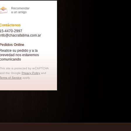
Recomendar
a un amigo
Contáctenos
15-4470-2997
info@chacrafatima.com.ar
Pedidos Online
Realice su pedido y a la
brevedad nos estaremos
comunicando
This site is protected by reCAPTCHA
and the Google
Privacy Policy
and
Terms of Service
apply.