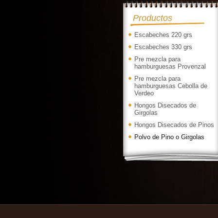
Productos
Escabeches 220 grs
Escabeches 330 grs
Pre mezcla para
hamburguesas Provenzal
Pre mezcla para
hamburguesas Cebolla de
Verdeo
Hongos Disecados de
Girgolas
Hongos Disecados de Pinos
Polvo de Pino o Girgolas